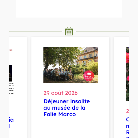
29 août 2026
Déjeuner insolite
au musée de la
29 a
Folie Marco
Cou
audia
mult
muel
Ros