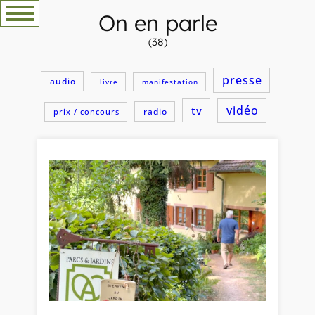
Aller
On en parle
au
(38)
contenu
presse
audio
livre
manifestation
vidéo
tv
radio
prix / concours