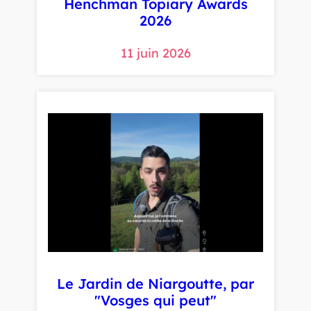
Henchman Topiary Awards
2026
11 juin 2026
Le Jardin de Niargoutte, par
"Vosges qui peut"