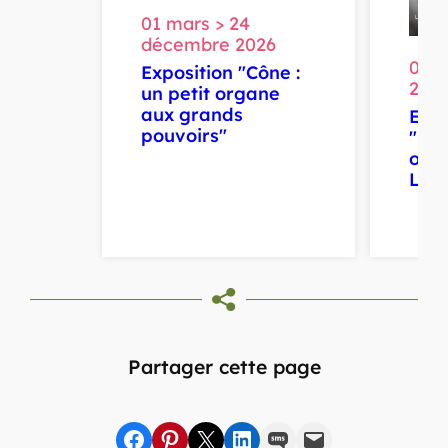
01 mars > 24
décembre 2026
01 m
Exposition "Cône :
202
un petit organe
aux grands
Expo
pouvoirs"
"Bio
ouve
Lila
Partager cette page
Partager sur Facebook
sur Pinterest
sur X
sur LinkedIn
par SMS
par e-mail