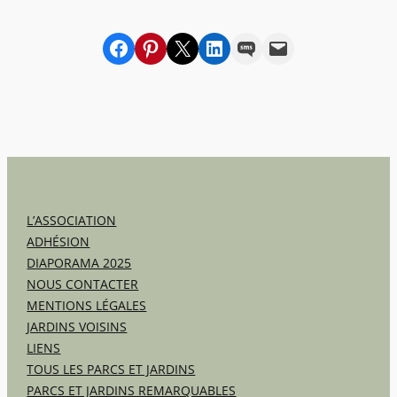
Partager sur Facebook
sur Pinterest
sur X
sur LinkedIn
par SMS
par e-mail
L’ASSOCIATION
ADHÉSION
DIAPORAMA 2025
NOUS CONTACTER
MENTIONS LÉGALES
JARDINS VOISINS
LIENS
TOUS LES PARCS ET JARDINS
PARCS ET JARDINS REMARQUABLES