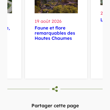
21 a
La f
19 août 2026
Faune et flore
rule,
remarquables des
Hautes Chaumes
Partager cette page