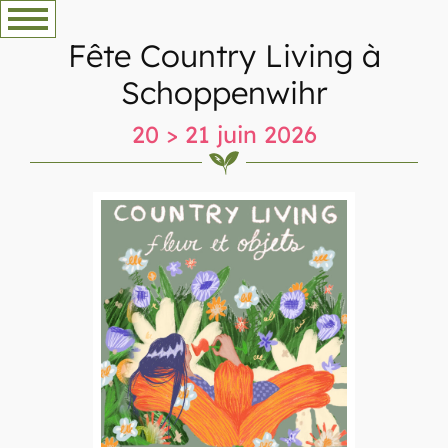
Aller
au
Fête Country Living à
contenu
Schoppenwihr
20 > 21 juin 2026