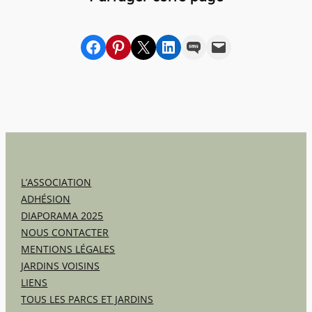
Partager sur Facebook
sur Pinterest
sur X
sur LinkedIn
par SMS
par e-mail
L’ASSOCIATION
ADHÉSION
DIAPORAMA 2025
NOUS CONTACTER
MENTIONS LÉGALES
JARDINS VOISINS
LIENS
TOUS LES PARCS ET JARDINS