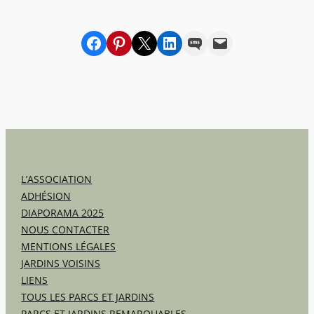
Partager sur Facebook
sur Pinterest
sur X
sur LinkedIn
par SMS
par e-mail
L’ASSOCIATION
ADHÉSION
DIAPORAMA 2025
NOUS CONTACTER
MENTIONS LÉGALES
JARDINS VOISINS
LIENS
TOUS LES PARCS ET JARDINS
PARCS ET JARDINS REMARQUABLES