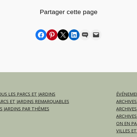
Partager cette page
Partager sur Facebook
sur Pinterest
sur X
sur LinkedIn
par SMS
par e-mail
US LES PARCS ET JARDINS
ÉVÉNEMEN
ARCS ET JARDINS REMARQUABLES
ARCHIVES
ES JARDINS PAR THÈMES
ARCHIVES
ARCHIVES
ON EN PA
VILLES ET