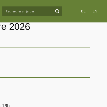
DE
EN
re 2026
à 18h