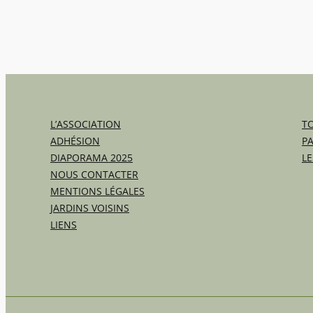
L’ASSOCIATION
TO
ADHÉSION
P
DIAPORAMA 2025
LE
NOUS CONTACTER
MENTIONS LÉGALES
JARDINS VOISINS
LIENS