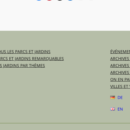
US LES PARCS ET JARDINS
ÉVÉNEMEN
ARCS ET JARDINS REMARQUABLES
ARCHIVES
S JARDINS PAR THÈMES
ARCHIVES
ARCHIVES
ON EN PA
VILLES ET
DE
EN