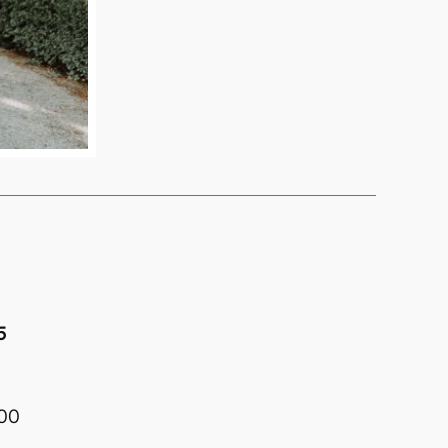
5
h00