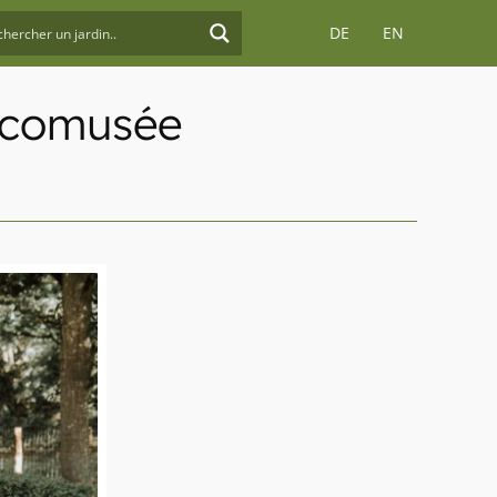
DE
EN
'Écomusée