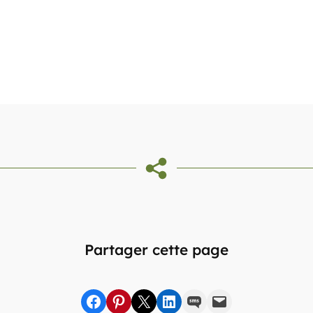
Partager cette page
Partager sur Facebook
sur Pinterest
sur X
sur LinkedIn
par SMS
par e-mail