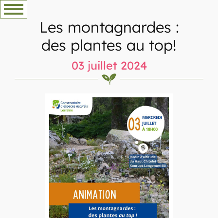
Aller
au
Les montagnardes :
contenu
des plantes au top!
03 juillet 2024