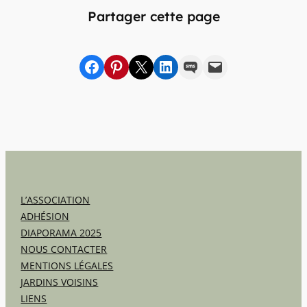
Partager cette page
Partager sur Facebook
sur Pinterest
sur X
sur LinkedIn
par SMS
par e-mail
L’ASSOCIATION
ADHÉSION
DIAPORAMA 2025
NOUS CONTACTER
MENTIONS LÉGALES
JARDINS VOISINS
LIENS