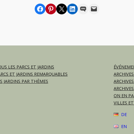
Partager sur Facebook
sur Pinterest
sur X
sur LinkedIn
par SMS
par e-mail
US LES PARCS ET JARDINS
ÉVÉNEMEN
ARCS ET JARDINS REMARQUABLES
ARCHIVES
ES JARDINS PAR THÈMES
ARCHIVES
ARCHIVES
ON EN PA
VILLES ET
DE
EN