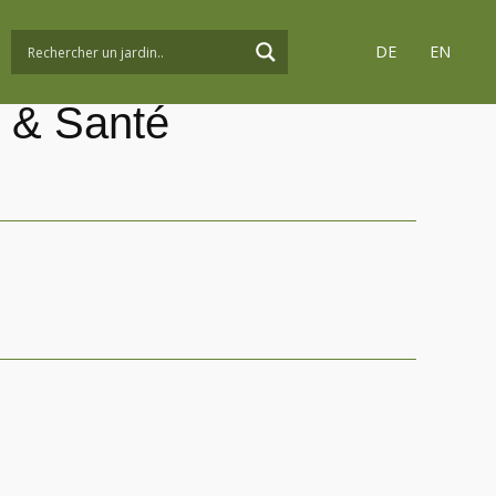
DE
EN
s & Santé