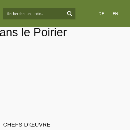
DE
EN
ns le Poirier
ET CHEFS-D’ŒUVRE