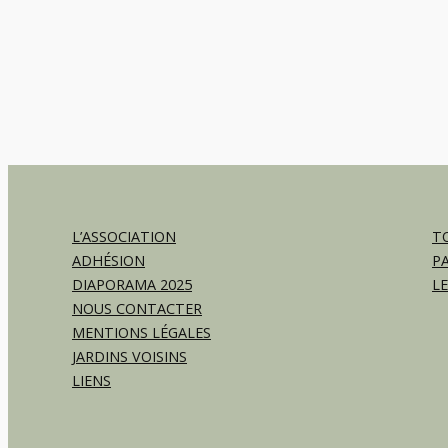
L’ASSOCIATION
TO
ADHÉSION
P
DIAPORAMA 2025
L
NOUS CONTACTER
MENTIONS LÉGALES
JARDINS VOISINS
LIENS