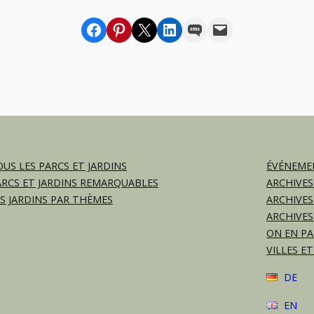
Partager sur Facebook
sur Pinterest
sur X
sur LinkedIn
par SMS
par e-mail
US LES PARCS ET JARDINS
ÉVÉNEMEN
ARCS ET JARDINS REMARQUABLES
ARCHIVES
ES JARDINS PAR THÈMES
ARCHIVES
ARCHIVES
ON EN PA
VILLES ET
DE
EN