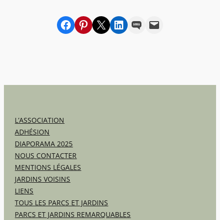
Partager sur Facebook
sur Pinterest
sur X
sur LinkedIn
par SMS
par e-mail
L’ASSOCIATION
ADHÉSION
DIAPORAMA 2025
NOUS CONTACTER
MENTIONS LÉGALES
JARDINS VOISINS
LIENS
TOUS LES PARCS ET JARDINS
PARCS ET JARDINS REMARQUABLES