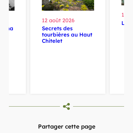
14 a
12 août 2026
La f
ayama
Secrets des
ans
tourbières au Haut
sée
Chitelet
Partager cette page