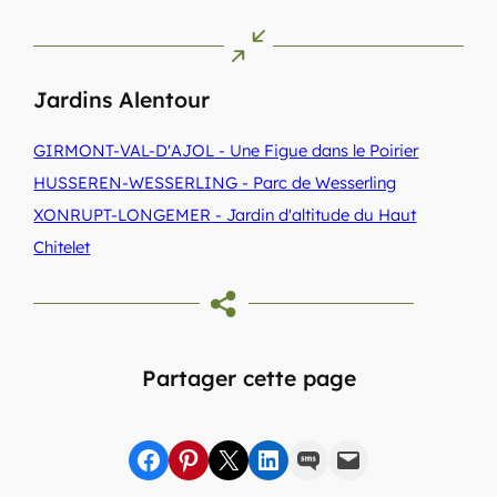
Jardins Alentour
GIRMONT-VAL-D'AJOL
- Une Figue dans le Poirier
HUSSEREN-WESSERLING
- Parc de Wesserling
XONRUPT-LONGEMER
- Jardin d'altitude du Haut
Chitelet
Partager cette page
Partager sur Facebook
sur Pinterest
sur X
sur LinkedIn
par SMS
par e-mail