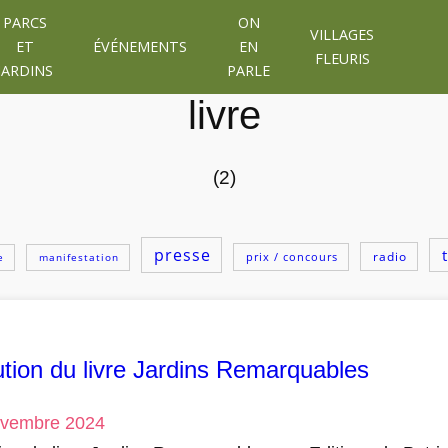
PARCS
ON
VILLAGES
ET
ÉVÉNEMENTS
EN
FLEURIS
JARDINS
PARLE
livre
(2)
presse
radio
prix / concours
e
manifestation
tion du livre Jardins Remarquables
ovembre 2024