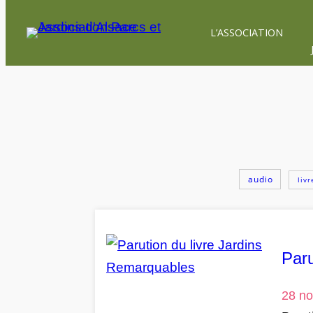
Aller
L’ASSOCIATION
au
contenu
audio
livr
Paru
28 n