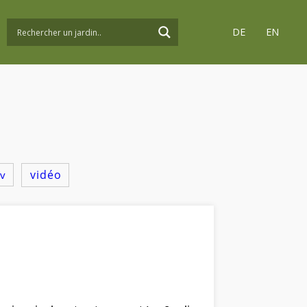
DE
EN
vidéo
tv