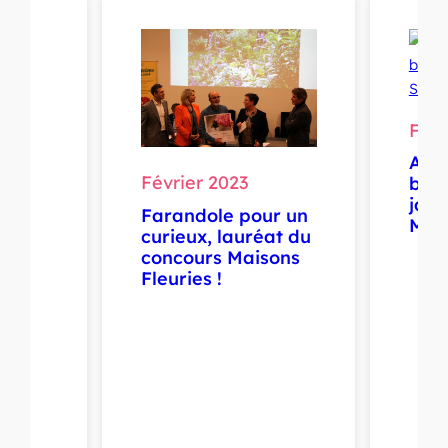
Févr
vre
n
Arti
Février 2023
bota
jard
Farandole pour un
Mul
curieux, lauréat du
concours Maisons
Fleuries !