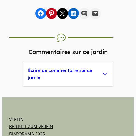
Share on Facebook
sur Pinterest
sur X
sur LinkedIn
par SMS
par e-mail
Commentaires sur ce jardin
Écrire un commentaire sur ce
jardin
VEREIN
BEITRITT ZUM VEREIN
DIAPORAMA 2025