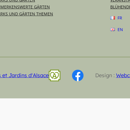
EMERKENSWERTE GÄRTEN
BLÜHENDE
ARKS UND GÄRTEN THEMEN
FR
EN
 et Jardins d'Alsace
Design :
Webci