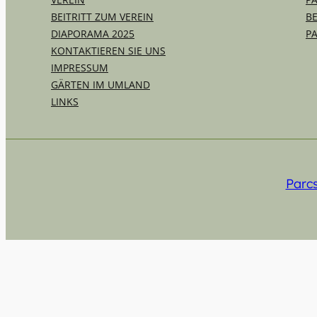
BEITRITT ZUM VEREIN
B
DIAPORAMA 2025
P
KONTAKTIEREN SIE UNS
IMPRESSUM
GÄRTEN IM UMLAND
LINKS
Parcs