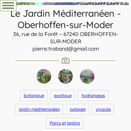
Aller
Le Jardin Méditerranéen
-
au
contenu
Oberhoffen-sur-Moder
36, rue de la Forêt – 67240 OBERHOFFEN-
SUR-MODER
pierre.traband@gmail.com
botanique
exotique
hydrangeas
jardin méditerranéen
potager
vivaces
Parcs et jardins