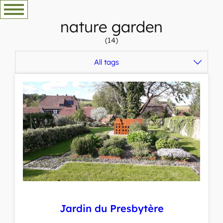
Skip
to
nature garden
content
(14)
All tags
Jardin du Presbytère