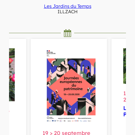
Les Jardins du Temps
ILLZACH
19 >
202
Les 
mbre
Pat
La
19 > 20 septembre